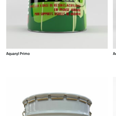
Aquaryl Primo
A