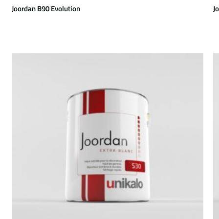
Joordan B90 Evolution
J