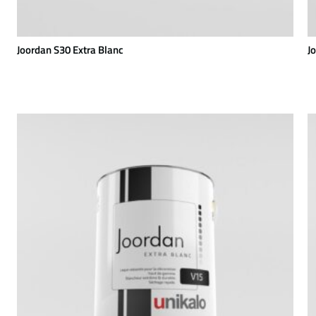
Joordan S30 Extra Blanc
J