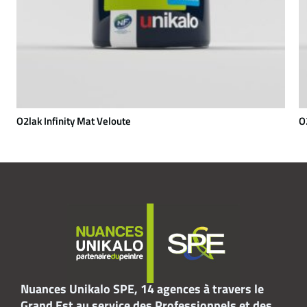
O2lak Infinity Mat Veloute
O2
Nuances Unikalo SPE, 14 agences à travers le
Grand Est au service des Professionnels et des