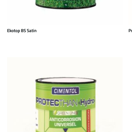
Ekotop BS Satin
P