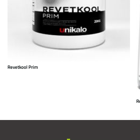
Revetkool Prim
R